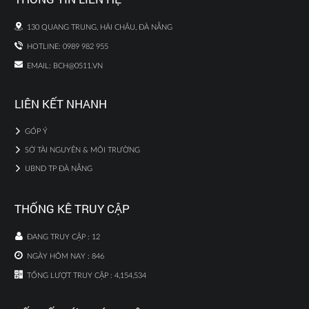
130 QUANG TRUNG, HẢI CHÂU, ĐÀ NẴNG
HOTLINE: 0989 982 955
EMAIL:
BCH@0511.VN
LIÊN KẾT NHANH
GÓP Ý
SỞ TÀI NGUYÊN & MÔI TRƯỜNG
UBND TP ĐÀ NẴNG
THỐNG KÊ TRUY CẬP
ĐANG TRUY CẬP :
12
NGÀY HÔM NAY :
846
TỔNG LƯỢT TRUY CẬP :
4,154,534