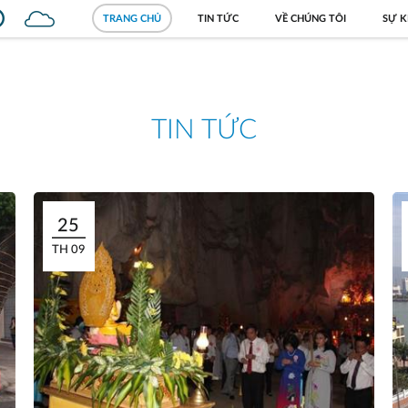
TRANG CHỦ
TIN TỨC
VỀ CHÚNG TÔI
SỰ K
TIN TỨC
25
TH 09