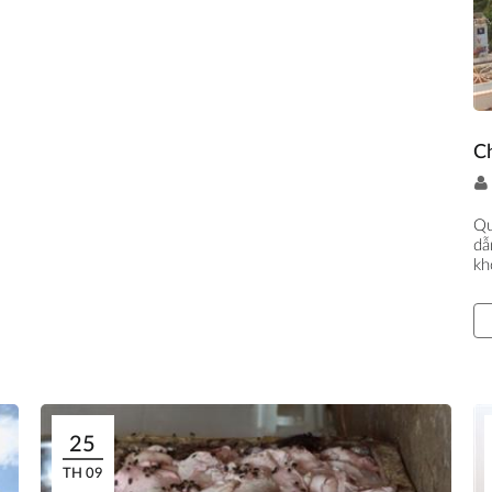
Ch
Qu
dẫ
kh
25
TH 09