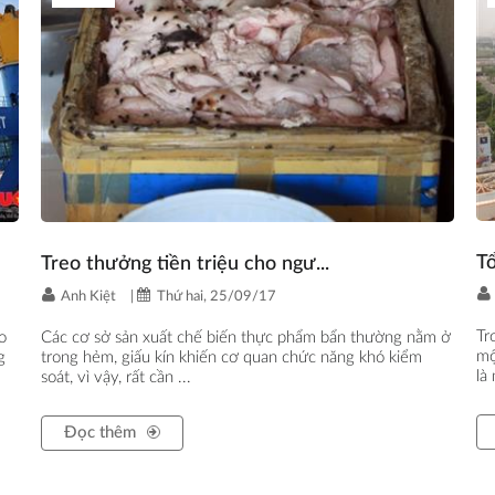
T
Treo thưởng tiền triệu cho ngư...
Anh Kiệt
|
Thứ hai, 25/09/17
Tr
o
Các cơ sở sản xuất chế biến thực phẩm bẩn thường nằm ở
mộ
g
trong hẻm, giấu kín khiến cơ quan chức năng khó kiểm
là
soát, vì vậy, rất cần ...
Đọc thêm