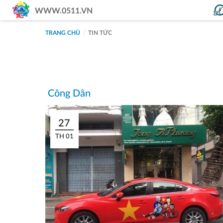
WWW.0511.VN
TRANG CHỦ
TIN TỨC
Công Dân
27
TH 01