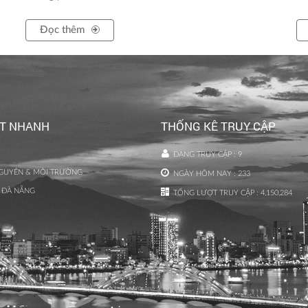
Đọc thêm
ẾT NHANH
THỐNG KÊ TRUY CẬP
ĐANG TRUY CẬP :
9
NGUYÊN & MÔI TRƯỜNG
NGÀY HÔM NAY :
233
 ĐÀ NẴNG
TỔNG LƯỢT TRUY CẬP :
4,150,284
0989.982.955