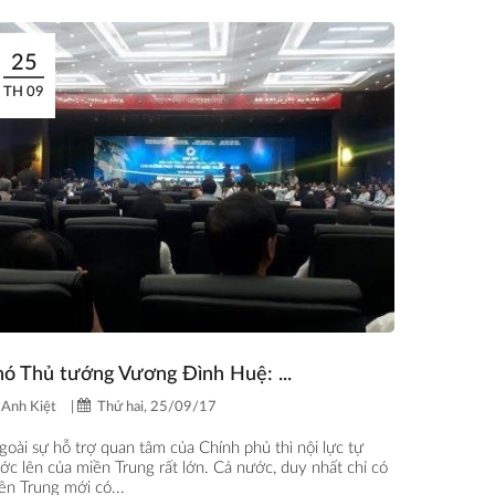
25
TH 09
hó Thủ tướng Vương Đình Huệ: ...
Anh Kiệt
|
Thứ hai, 25/09/17
goài sự hỗ trợ quan tâm của Chính phủ thì nội lực tự
ớc lên của miền Trung rất lớn. Cả nước, duy nhất chỉ có
ền Trung mới có...