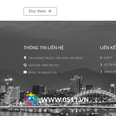
Đọc thêm
THÔNG TIN LIÊN HỆ
LIÊN K
GÓP Ý
130 QUANG TRUNG, HẢI CHÂU, ĐÀ NẴNG
SỞ TÀI 
HOTLINE: 0989 982 955
UBND TP
EMAIL:
BCH@0511.VN
WWW.0511.VN