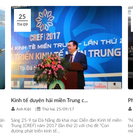
25
TH 09
Kinh tế duyên hải miền Trung c...
P
Anh Kiệt
|
Thứ hai, 25/09/17
hân
Sáng 25-9 tại Đà Nẵng đã khai mạc Diễn đàn Kinh tế miền
“N
ốc
Trung (CREF) năm 2017 (lần thứ 2) với chủ đề “Con
bư
đường phát triển kinh tế...
mi