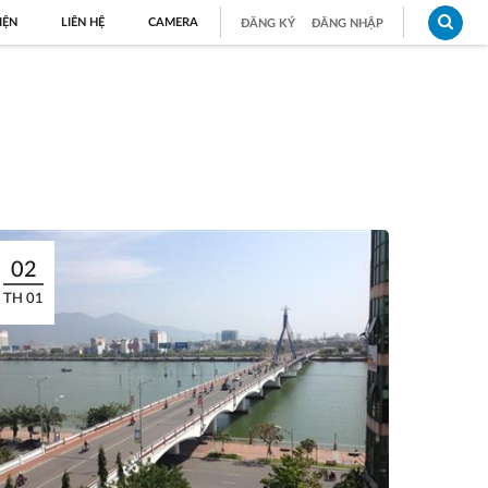
IỆN
LIÊN HỆ
CAMERA
ĐĂNG KÝ
ĐĂNG NHẬP
02
TH 01